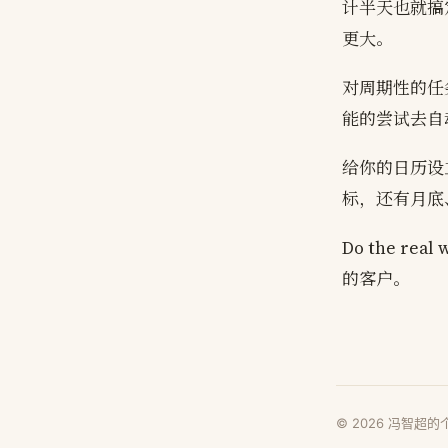
计半天也就搞
更大。
对周期性的任
能的尝试去自
给你的日历设
标，还有月底
Do the 
的客户。
©
2026
冯智超的