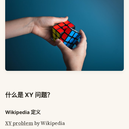
什么是 XY 问题？
Wikipedia 定义
XY problem
by Wikipedia